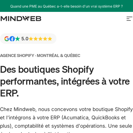
Passer au contenu
Un projet en tête ? Parlons-en — soumission gratuite →
Agence Mindweb Inc
N
5.0
AGENCE SHOPIFY · MONTRÉAL & QUÉBEC
Des boutiques Shopify
performantes, intégrées à votre
ERP.
Chez Mindweb, nous concevons votre boutique Shopify
et l'intégrons à votre ERP (Acumatica, QuickBooks et
plus), comptabilité et systèmes d'opérations. Une seule