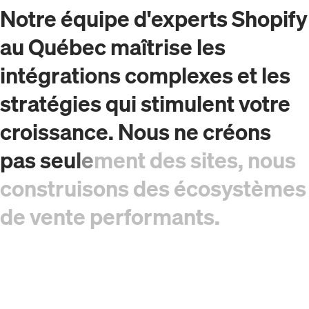
N
o
t
r
e
é
q
u
i
p
e
d
'
e
x
p
e
r
t
s
S
h
o
p
i
f
y
a
u
Q
u
é
b
e
c
m
a
î
t
r
i
s
e
l
e
s
i
n
t
é
g
r
a
t
i
o
n
s
c
o
m
p
l
e
x
e
s
e
t
l
e
s
s
t
r
a
t
é
g
i
e
s
q
u
i
s
t
i
m
u
l
e
n
t
v
o
t
r
e
c
r
o
i
s
s
a
n
c
e
.
N
o
u
s
n
e
c
r
é
o
n
s
p
a
s
s
e
u
l
e
m
e
n
t
d
e
s
s
i
t
e
s
,
n
o
u
s
c
o
n
s
t
r
u
i
s
o
n
s
d
e
s
é
c
o
s
y
s
t
è
m
e
s
d
e
v
e
n
t
e
p
e
r
f
o
r
m
a
n
t
s
.